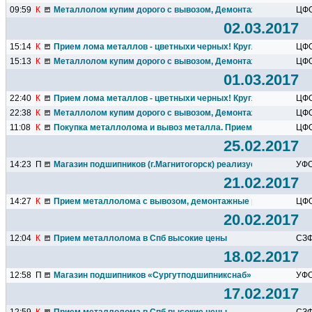
09:59
К
Металлолом купим дорого с вывозом, Демонтажные работы!
ЦФ
02.03.2017
15:14
К
Прием лома металлов - цветныхи черных! Круглосуточный в
ЦФ
15:13
К
Металлолом купим дорого с вывозом, Демонтажные работы!
ЦФ
01.03.2017
22:40
К
Прием лома металлов - цветныхи черных! Круглосуточный в
ЦФ
22:38
К
Металлолом купим дорого с вывозом, Демонтажные работы!
ЦФ
11:08
К
Покупка металлолома и вывоз металла. Прием металлолома и
ЦФ
25.02.2017
14:23
П
Магазин подшипников (г.Магнитогорск) реализует подшипник
УФ
21.02.2017
14:27
К
Прием металлолома с вывозом, демонтажные работы любой
ЦФ
20.02.2017
12:04
К
Прием металлолома в Спб высокие цены
СЗ
18.02.2017
12:58
П
Магазин подшипников «Сургутподшипникснаб» реализует по
УФ
17.02.2017