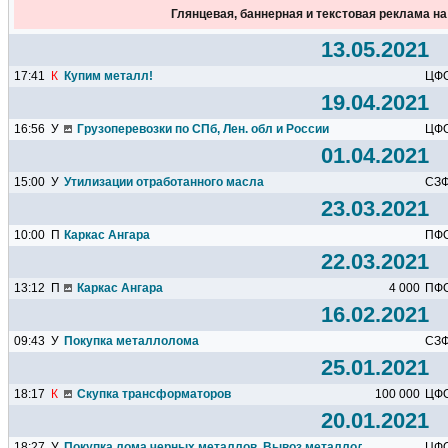
Глянцевая, баннерная и текстовая реклама н
13.05.2021
17:41
К
Купим металл!
ЦФ
19.04.2021
16:56
У
Грузоперевозки по СПб, Лен. обл и России
ЦФ
01.04.2021
15:00
У
Утилизации отработанного масла
СЗ
23.03.2021
10:00
П
Каркас Ангара
ПФ
22.03.2021
13:12
П
Каркас Ангара
4 000
ПФ
16.02.2021
09:43
У
Покупка металлолома
СЗ
25.01.2021
18:17
К
Скупка трансформаторов
100 000
ЦФ
20.01.2021
18:27
У
Покупка лома черных металлов. Вывоз металлолома. Демонтаж
ЦФ