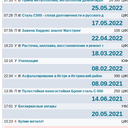
17:33
К
Прием металлолома, Металлолом Демонтируем, Вывезем и 
26 500
ЦФ
25.05.2022
07:28
П
Сталь С500 - сплав долговечности и русского духа! Замена...
ЦФ
17.05.2022
07:56
П
Замена Хардокс аналог Магстронг
100
ЦФ
22.04.2022
16:23
У
Расточка, наплавка, восстановление и ремонт отверстий...
ЦФ
18.03.2022
10:16
У
Утилизация
ЮФ
08.02.2022
22:34
=
Асфальтирование в Истре и Истринский район
390
ЦФ
08.09.2021
13:36
П
Пулестойкая износостойкая Броня сталь С-500
250
ЦФ
14.06.2021
17:01
У
Бескаркасные ангары
УФ
20.05.2021
15:23
К
Купим металл!
ЦФ