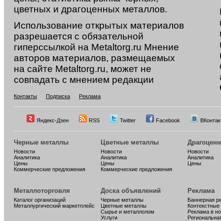
цветных и драгоценных металлов.
Использование открытых материалов
разрешается с обязательной
гиперссылкой на Metaltorg.ru Мнение
авторов материалов, размещаемых
на сайте Metaltorg.ru, может не
совпадать с мнением редакции
Контакты
Подписка
Реклама
Яндекс-Дзен
RSS
Twitter
Facebook
ВКонтак
Черные металлы
Цветные металлы
Драгоцен
Новости
Новости
Новости
Аналитика
Аналитика
Аналитика
Цены
Цены
Цены
Коммерческие предложения
Коммерческие предложения
Металлоторговля
Доска объявлений
Реклама
Каталог организаций
Черные металлы
Баннерная р
Металлургический маркетплейс
Цветные металлы
Контекстные
Сырье и металлолом
Реклама в н
Услуги
Региональна