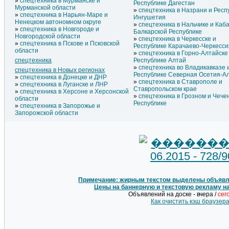
спецтехника в Мурманске и
Республике Дагестан
Мурманской области
спецтехника в Назрани и Респ
спецтехника в Нарьян-Маре и
Ингушетия
Ненецком автономном округе
спецтехника в Нальчике и Каб
спецтехника в Новгороде и
Балкарской Республике
Новгородской области
спецтехника в Черкесске и
спецтехника в Пскове и Псковской
Республике Карачаево-Черкесси
области
спецтехника в Горно-Алтайске
спецтехника
Республике Алтай
спецтехника во Владикавказе 
спецтехника в Новых регионах
Республике Северная Осетия-А
спецтехника в Донецке и ДНР
спецтехника в Ставрополе и
спецтехника в Луганске и ЛНР
Ставропольском крае
спецтехника в Херсоне и Херсонской
спецтехника в Грозном и Чече
области
Республике
спецтехника в Запорожье и
Запорожской области
Примечание: жирным текстом выделены объявле
Цены на баннерную и текстовую рекламу н
Объявлений на доске - вчера /
сег
Как очистить кэш браузер