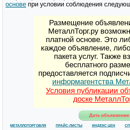
основе
при условии соблюдения следую
Размещение объявлени
МеталлТорг.ру возможн
платной основе. Это ли
каждое объявление, либ
пакета услуг. Также 
бесплатного разм
предоставляется подписч
информагентства Мет
Условия публикации об
доске МеталлТор
МЕТАЛЛОТОРГОВЛЯ
ПРАЙС-ЛИСТЫ
ИНДЕКС ЦЕН
СП