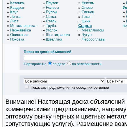
Катанка
Пруток
Никель
У
Квадрат
Рельсы
Олово
Круг
Рулон
Свинец
Лента
Сетка
Титан
Лист
Сталь
Цинк
Сырье
пр
Металлопрокат
Труба
Нержавейка
Уголок
Металлолом
Оцинковка
Шестигранник
Чугун
Поковка
Швеллер
Ферросплавы
Поиск по доске объявлений
Сортировать:
по дате
по релевантности
Показать предложения из соседних регионов
Внимание! Настоящая доска объявлений 
коммерческими предложениями, напряму
оптовому рынку черных и цветных металл
сопутствующие услуги). Размещение воз