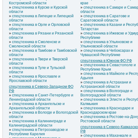
Костромской области
крае
спецтехника в Курске и Курской
спецтехника в Самаре и Сама
области
области
спецтехника в Липецке и Липецкой
спецтехника в Саратове и
области
Саратовской области
спецтехника в Орле и Орловской
спецтехника в Казани и Респу
области
Татарстан
спецтехника в Рязани и Рязанской
спецтехника в Ижевске и Удму
области
Республике
спецтехника в Смоленске и
спецтехника в Ульяновске и
Смоленской области
Ульяновской области
спецтехника в Тамбове и Тамбовской
спецтехника в Чебоксарах и
области
Чувашской Республике
спецтехника в Твери и Тверской
спецтехника в Южном ФО РФ
области
спецтехника в Севастополе и
спецтехника в Туле и Тульской
Республике Крым
области
спецтехника в Майкопе и Респ
спецтехника в Ярославле и
Адыгея
Ярославской области
спецтехника в Астрахани и
спецтехника в Северо-Западном ФО
Астраханской области
РФ
спецтехника в Волгограде и
спецтехника в Санкт-Петербурге и
Волгоградской области
Ленинградской области
спецтехника в Элисте и Респу
спецтехника в Архангельске и
Калмыкия
Архангельской области
спецтехника в Краснодаре и
спецтехника в Вологде и Вологодской
Краснодарском крае
области
спецтехника в Ростове-на-Дон
спецтехника в Калининграде и
Ростовской области
Калиниградской области
спецтехника в Северо-Кавказск
спецтехника в Петрозаводске и
РФ
Республике Карелия
спецтехника в Махачкале и