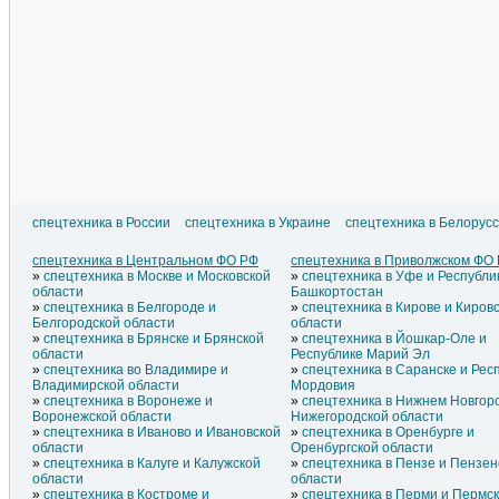
спецтехника в России
спецтехника в Украине
спецтехника в Белорус
спецтехника в Литве
спецтехника в Азербайджане
спецтехни
спецтехника в Латвии
спецтехника в Армении
спецтехни
спецтехника в Центральном ФО РФ
спецтехника в Приволжском ФО
спецтехника в Эстонии
спецтехника в Греции
спецтехни
спецтехника в Москве и Московской
спецтехника в Уфе и Республи
спецтехника в Молдавии
спецтехника в Грузии
спецтехни
области
Башкортостан
спецтехника в Белгороде и
спецтехника в Кирове и Киров
Белгородской области
области
спецтехника в Брянске и Брянской
спецтехника в Йошкар-Оле и
области
Республике Марий Эл
спецтехника во Владимире и
спецтехника в Саранске и Рес
Владимирской области
Мордовия
спецтехника в Воронеже и
спецтехника в Нижнем Новгор
Воронежской области
Нижегородской области
спецтехника в Иваново и Ивановской
спецтехника в Оренбурге и
области
Оренбургской области
спецтехника в Калуге и Калужской
спецтехника в Пензе и Пензен
области
области
спецтехника в Костроме и
спецтехника в Перми и Пермс