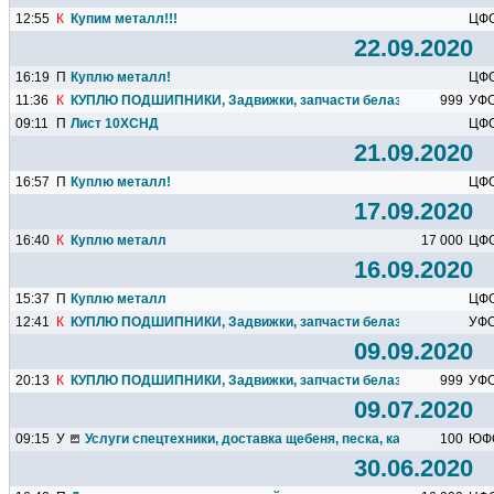
12:55
К
Купим металл!!!
ЦФ
22.09.2020
16:19
П
Куплю металл!
ЦФ
11:36
К
КУПЛЮ ПОДШИПНИКИ, Задвижки, запчасти белаз и тд.
999
УФ
09:11
П
Лист 10ХСНД
ЦФ
21.09.2020
16:57
П
Куплю металл!
ЦФ
17.09.2020
16:40
К
Куплю металл
17 000
ЦФ
16.09.2020
15:37
П
Куплю металл
ЦФ
12:41
К
КУПЛЮ ПОДШИПНИКИ, Задвижки, запчасти белаз и тд.
УФ
09.09.2020
20:13
К
КУПЛЮ ПОДШИПНИКИ, Задвижки, запчасти белаз и тд.
999
УФ
09.07.2020
09:15
У
Услуги спецтехники, доставка щебеня, песка, камня, вывоз м
100
ЮФ
30.06.2020