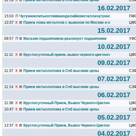
12:59
К
Прием металлолома в Спб высокие цены
СЗ
16.02.2017
15:03
П
Чугунноелитьеотливкаизделийизметаллачугунноелитьеназаказч
ПФ
13:37
К
Прием лома металлов с вывозом по Москве и области!
ЦФ
15.02.2017
09:57
П
Магазин подшипников реализует подшипники
УФ
10.02.2017
11:11
К
Круглосуточный прием, вывоз черного-цветного лома!
ЦФ
09.02.2017
11:37
К
Прием металлолома в Спб высокие цены
СЗ
07.02.2017
11:14
К
Прием металлолома в Спб высокие цены
СЗ
06.02.2017
11:36
К
Круглосуточный Прием, Вывоз Черного-Цветного лома! Демо
ЦФ
10:47
К
Прием металлолома в Спб высокие цены
СЗ
05.02.2017
12:37
К
Круглосуточный Прием, Вывоз Черного-Цветного лома! Демо
ЦФ
04.02.2017