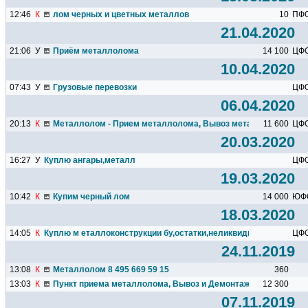
12:46
К
лом черных и цветных металлов
10
ПФ
21.04.2020
21:06
У
Приём металлолома
14 100
ЦФ
10.04.2020
07:43
У
Грузовые перевозки
ЦФ
06.04.2020
20:13
К
Металлолом - Прием металлолома, Вывоз металлолома, Дем
11 600
ЦФ
20.03.2020
16:27
У
Куплю ангары,металл
ЦФ
19.03.2020
10:42
К
Купим черный лом
14 000
ЮФ
18.03.2020
14:05
К
Куплю м еталлоконструкции бу,остатки,неликвиды,госререрв
ЦФ
24.11.2019
13:08
К
Металлолом 8 495 669 59 15
360
13:03
К
Пункт приема металлолома, Вывоз и Демонтаж
12 300
07.11.2019