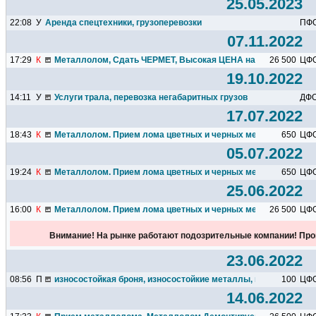
25.05.2023
22:08
У
Аренда спецтехники, грузоперевозки
ПФ
07.11.2022
17:29
К
Металлолом, Сдать ЧЕРМЕТ, Высокая ЦЕНА на Металлолом
26 500
ЦФ
19.10.2022
14:11
У
Услуги трала, перевозка негабаритных грузов
ДФ
17.07.2022
18:43
К
Металлолом. Прием лома цветных и черных металлов. Расче
650
ЦФ
05.07.2022
19:24
К
Металлолом. Прием лома цветных и черных металлов. Расче
650
ЦФ
25.06.2022
16:00
К
Металлолом. Прием лома цветных и черных металлов. Расче
26 500
ЦФ
Внимание! На рынке работают подозрительные компании! Про
23.06.2022
08:56
П
износостойкая броня, износостойкие металлы, износоустойчи
100
ЦФ
14.06.2022